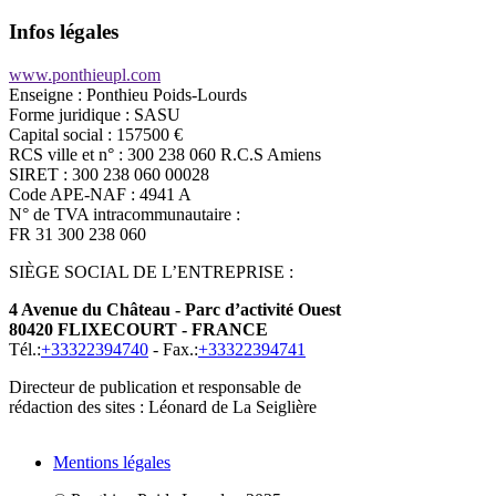
Infos légales
Infos
www.ponthieupl.com
légales
Enseigne : Ponthieu Poids-Lourds
texte
Forme juridique : SASU
Capital social : 157500 €
RCS ville et n° : 300 238 060 R.C.S Amiens
SIRET : 300 238 060 00028
Code APE-NAF : 4941 A
N° de TVA intracommunautaire :
FR 31 300 238 060
SIÈGE SOCIAL DE L’ENTREPRISE :
4 Avenue du Château - Parc d’activité Ouest
80420 FLIXECOURT - FRANCE
Tél.:
+33322394740
- Fax.:
+33322394741
Directeur de publication et responsable de
rédaction des sites : Léonard de La Seiglière
Mentions légales
Pied